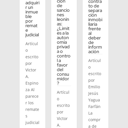
ción
contra
adquiri
de
to de
r un
sancio
separa
inmue
nes
ción
ble
leonin
inmobi
por
as:
liaria
remat
¿Limit
frente
e
es a la
al
judicial
auton
deber
omía
de
Artícul
privad
inform
o
a o
ación
contro
escrito
l a
Artícul
por
favor
o
del
Victor
escrito
consu
A.
midor
por
Espino
?
Emilio
za Al
Artícul
Jesús
parece
o
Yagua
r los
escrito
Farfán
remate
por
La
s
Victor
compr
judicial
A.
a de