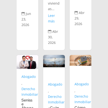
viviend
as...
Abr

Jun

Leer
29,
23,
más
2026
2026
Abr

30,
2026
Abogado
,
Abogado
Abogado
Derecho
,
,
Inmobiliario
Derecho
Derecho
Seniss
Inmobiliario
Inmobiliario
e
Cómo
Aboga
¿Cuán