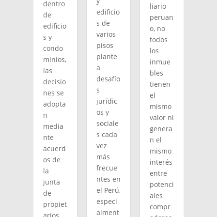
y
dentro
liario
edificio
de
peruan
s de
edificio
o, no
varios
s y
todos
pisos
condo
los
plante
minios,
inmue
a
las
bles
desafío
decisio
tienen
s
nes se
el
jurídic
adopta
mismo
os y
n
valor ni
sociale
media
genera
s cada
nte
n el
vez
acuerd
mismo
más
os de
interés
frecue
la
entre
ntes en
junta
potenci
el Perú,
de
ales
especi
propiet
compr
alment
arios.