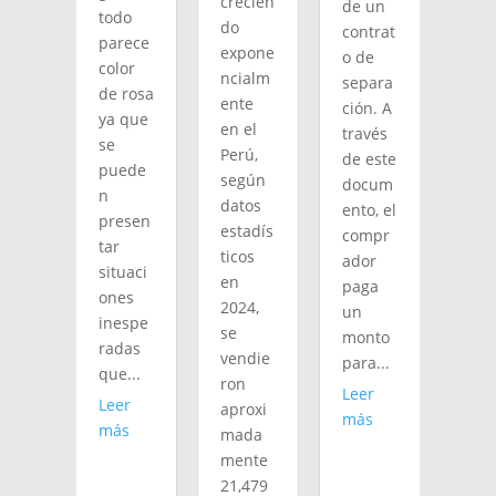
crecien
de un
todo
do
contrat
parece
expone
o de
color
ncialm
separa
de rosa
ente
ción. A
ya que
en el
través
se
Perú,
de este
puede
según
docum
n
datos
ento, el
presen
estadís
compr
tar
ticos
ador
situaci
en
paga
ones
2024,
un
inespe
se
monto
radas
vendie
para...
que...
ron
Leer
Leer
aproxi
más
más
mada
mente
21,479