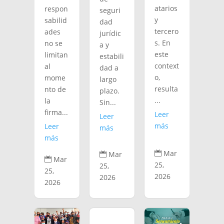
atarios
respon
seguri
y
sabilid
dad
tercero
ades
jurídic
s. En
no se
a y
este
limitan
estabili
context
al
dad a
o,
mome
largo
resulta
nto de
plazo.
...
la
Sin...
firma...
Leer
Leer
más
Leer
más
más
Mar
Mar


Mar

25,
25,
25,
2026
2026
2026