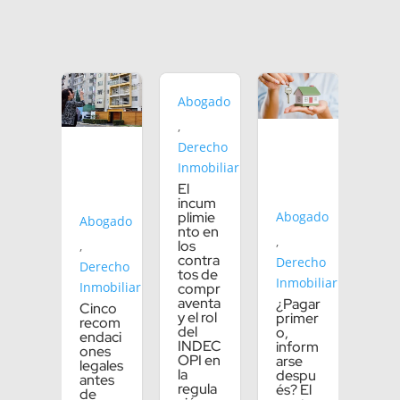
Abogado
,
Derecho
Inmobiliario
El
incum
plimie
Abogado
Abogado
nto en
,
los
,
contra
Derecho
Derecho
tos de
Inmobiliario
Inmobiliario
compr
aventa
¿Pagar
Cinco
y el rol
primer
recom
del
o,
endaci
INDEC
inform
ones
OPI en
arse
legales
la
despu
antes
regula
és? El
de