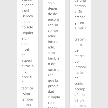
de una
solo
alidade
person
depen
s del
a. Sin
de de
Derech
embar
encont
o que
go, en
rar un
no solo
el Perú,
compr
requier
el
ador
e un
crecimi
interes
alto
ento
ado,
nivel
del
sino
de
merca
tambié
especi
do
n de
alizació
inmobi
garanti
n y
liario
zar
precisi
ha
que la
ón
venido
propie
técnica
acomp
dad
, sino
añado
cumpla
tambié
de un
con
n una
aumen