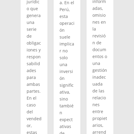
inform
jurídic
a. En el
adas,
o que
Perú,
omisio
genera
esta
nes en
una
operaci
la
serie
ón
revisió
de
suele
n de
obligac
implica
docum
iones y
r no
entos o
respon
solo
una
sabilid
una
gestión
ades
inversi
inadec
para
ón
uada
ambas
signific
de las
partes.
ativa,
relacio
En el
sino
nes
caso
tambié
entre
del
n
propiet
vended
expect
arios,
or,
ativas
arrend
estas
de