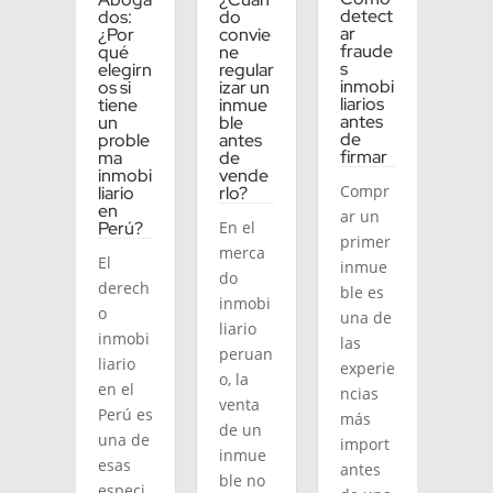
detect
dos:
do
ar
¿Por
convie
fraude
qué
ne
s
elegirn
regular
inmobi
os si
izar un
liarios
tiene
inmue
antes
un
ble
de
proble
antes
firmar
ma
de
inmobi
vende
Compr
liario
rlo?
en
ar un
Perú?
En el
primer
merca
El
inmue
do
derech
ble es
inmobi
o
una de
liario
inmobi
las
peruan
liario
experie
o, la
en el
ncias
venta
Perú es
más
de un
una de
import
inmue
esas
antes
ble no
especi