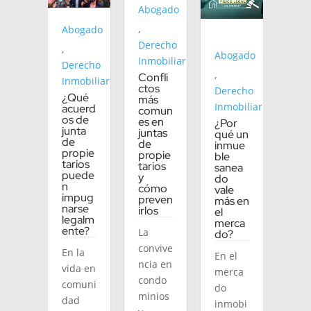
Abogado
,
Abogado
Derecho
,
Abogado
Inmobiliario
Derecho
,
Confli
Inmobiliario
ctos
Derecho
¿Qué
más
Inmobiliario
acuerd
comun
os de
es en
¿Por
junta
juntas
qué un
de
de
inmue
propie
propie
ble
tarios
tarios
sanea
puede
y
do
n
cómo
vale
impug
preven
más en
narse
irlos
el
legalm
merca
ente?
La
do?
convive
En la
En el
ncia en
vida en
merca
condo
comuni
do
minios
dad
inmobi