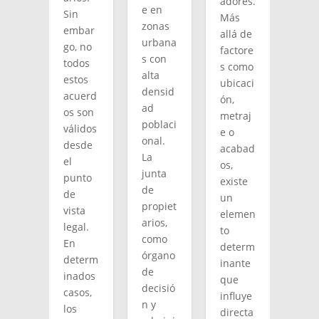
adores.
e en
Sin
Más
zonas
embar
allá de
urbana
go, no
factore
s con
todos
s como
alta
estos
ubicaci
densid
acuerd
ón,
ad
os son
metraj
poblaci
válidos
e o
onal.
desde
acabad
La
el
os,
junta
punto
existe
de
de
un
propiet
vista
elemen
arios,
legal.
to
como
En
determ
órgano
determ
inante
de
inados
que
decisió
casos,
influye
n y
los
directa