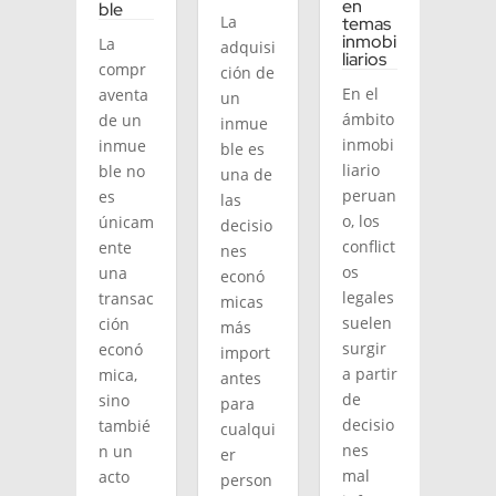
en
ble
La
temas
inmobi
La
adquisi
liarios
compr
ción de
En el
aventa
un
ámbito
de un
inmue
inmobi
inmue
ble es
liario
ble no
una de
peruan
es
las
o, los
únicam
decisio
conflict
ente
nes
os
una
econó
legales
transac
micas
suelen
ción
más
surgir
econó
import
a partir
mica,
antes
de
sino
para
decisio
tambié
cualqui
nes
n un
er
mal
acto
person