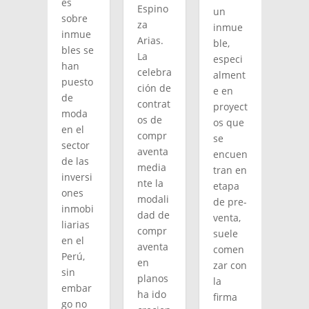
es
Espino
un
sobre
za
inmue
inmue
Arias.
ble,
bles se
La
especi
han
celebra
alment
puesto
ción de
e en
de
contrat
proyect
moda
os de
os que
en el
compr
se
sector
aventa
encuen
de las
media
tran en
inversi
nte la
etapa
ones
modali
de pre-
inmobi
dad de
venta,
liarias
compr
suele
en el
aventa
comen
Perú,
en
zar con
sin
planos
la
embar
ha ido
firma
go no