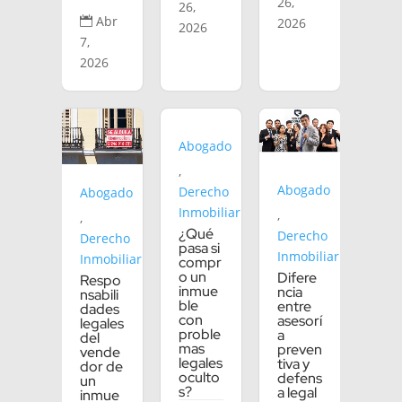
26,
26,
Abr

2026
2026
7,
2026
Abogado
,
Abogado
Derecho
Abogado
Inmobiliario
,
,
¿Qué
Derecho
Derecho
pasa si
Inmobiliario
Inmobiliario
compr
o un
Difere
Respo
inmue
ncia
nsabili
ble
entre
dades
con
asesorí
legales
proble
a
del
mas
preven
vende
legales
tiva y
dor de
oculto
defens
un
s?
a legal
inmue