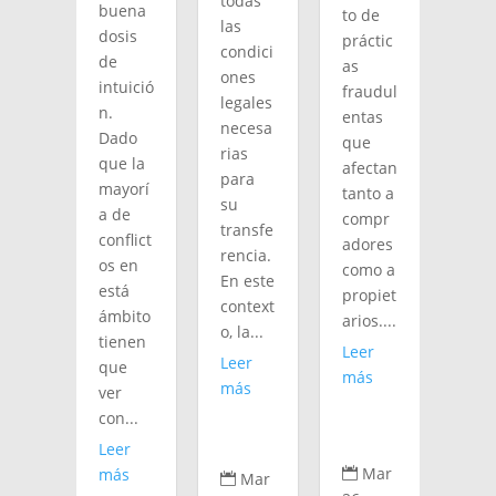
todas
buena
to de
las
dosis
práctic
condici
de
as
ones
intuició
fraudul
legales
n.
entas
necesa
Dado
que
rias
que la
afectan
para
mayorí
tanto a
su
a de
compr
transfe
conflict
adores
rencia.
os en
como a
En este
está
propiet
context
ámbito
arios....
o, la...
tienen
Leer
Leer
que
más
más
ver
con...
Leer
Mar
más

Mar
