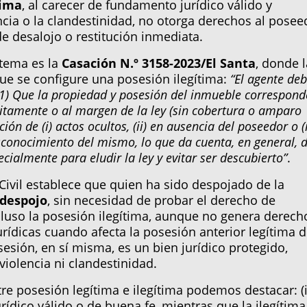
tima
, al carecer de fundamento jurídico válido y
ncia o la clandestinidad, no otorga derechos al posee
de desalojo o restitución inmediata.
 tema es la
Casación N.º 3158-2023/El Santa
, donde 
ue se configure una posesión ilegítima:
“El agente de
: 1) Que la propiedad y posesión del inmueble correspond
citamente o al margen de la ley (sin cobertura o amparo
ión de (i) actos ocultos, (ii) en ausencia del poseedor o (i
conocimiento del mismo, lo que da cuenta, en general, d
cialmente para eludir la ley y evitar ser descubierto”
.
 Civil establece que quien ha sido despojado de la
 despojo
, sin necesidad de probar el derecho de
luso la posesión ilegítima, aunque no genera derech
rídicas cuando afecta la posesión anterior legítima 
esión, en sí misma, es un bien jurídico protegido,
violencia ni clandestinidad.
re posesión legítima e ilegítima podemos destacar: (i
urídico válido o de buena fe, mientras que la ilegítima