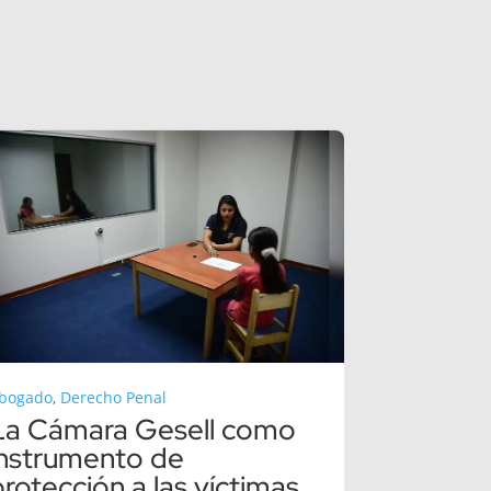
bogado
,
Derecho Penal
La Cámara Gesell como
instrumento de
rotección a las víctimas