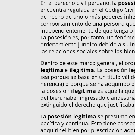
En el derecho civil peruano, la
poses
encuentra regulada en el Código Civil
de hecho de uno o más poderes inhere
comportamiento de una persona que a
independientemente de que tenga o n
La posesión es, por tanto, un fenóme
ordenamiento jurídico debido a su imp
las relaciones sociales sobre los bien
Dentro de este marco general, el or
legítima
e
ilegítima
. La posesión
le
sea porque se basa en un título vál
herencia) o porque se ha adquirido de
la posesión
ilegítima
es aquella que 
del bien, haber ingresado clandesti
extinguido el derecho que justificaba
La
posesión legítima
se presume en 
pacífica y continua. Esto tiene conse
adquirir el bien por prescripción adq