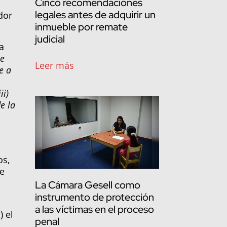
Cinco recomendaciones
legales antes de adquirir un
dor
inmueble por remate
judicial
la
be
Leer más
e a
ii)
e la
os,
de
La Cámara Gesell como
instrumento de protección
a las víctimas en el proceso
) el
penal