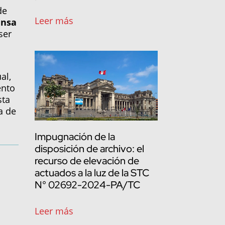
de
Leer más
ensa
ser
al,
ento
sta
a de
Impugnación de la
disposición de archivo: el
recurso de elevación de
actuados a la luz de la STC
N° 02692-2024-PA/TC
Leer más