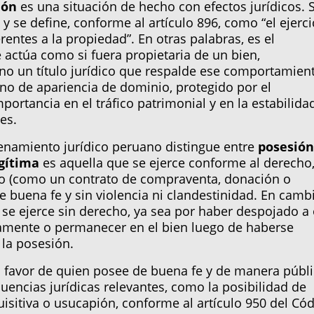
ión
es una situación de hecho con efectos jurídicos. 
 y se define, conforme al artículo 896, como “el ejerci
ntes a la propiedad”. En otras palabras, es el
ctúa como si fuera propietaria de un bien,
o un título jurídico que respalde ese comportamien
no de apariencia de dominio, protegido por el
ortancia en el tráfico patrimonial y en la estabilida
es.
denamiento jurídico peruano distingue entre
posesió
gítima
es aquella que se ejerce conforme al derecho,
ido (como un contrato de compraventa, donación o
 buena fe y sin violencia ni clandestinidad. En camb
se ejerce sin derecho, ya sea por haber despojado a 
namente o permanecer en el bien luego de haberse
 la posesión.
favor de quien posee de buena fe y de manera públi
cuencias jurídicas relevantes, como la posibilidad de
uisitiva o usucapión, conforme al artículo 950 del Có