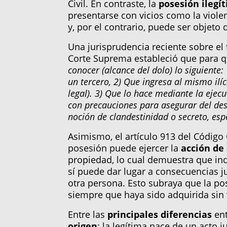
Civil. En contraste, la
posesión ilegí
presentarse con vicios como la viole
y, por el contrario, puede ser objeto 
Una jurisprudencia reciente sobre el
Corte Suprema estableció que para q
conocer (alcance del dolo) lo siguiente
un tercero, 2) Que ingresa al mismo ilí
legal). 3) Que lo hace mediante la ejecuc
con precauciones para asegurar del des
noción de clandestinidad o secreto, espe
Asimismo, el artículo 913 del Código
posesión puede ejercer la
acción de
propiedad, lo cual demuestra que inc
sí puede dar lugar a consecuencias ju
otra persona. Esto subraya que la pos
siempre que haya sido adquirida sin 
Entre las
principales diferencias
ent
origen
: la legítima nace de un acto j