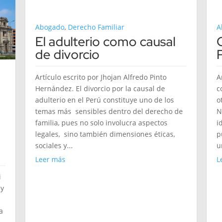
Abogado
,
Derecho Familiar
A
El adulterio como causal
de divorcio
P
Artículo escrito por Jhojan Alfredo Pinto
A
Hernández. El divorcio por la causal de
c
adulterio en el Perú constituye uno de los
o
temas más sensibles dentro del derecho de
N
familia, pues no solo involucra aspectos
i
legales, sino también dimensiones éticas,
p
sociales y...
u
Leer más
L
i
 y
a