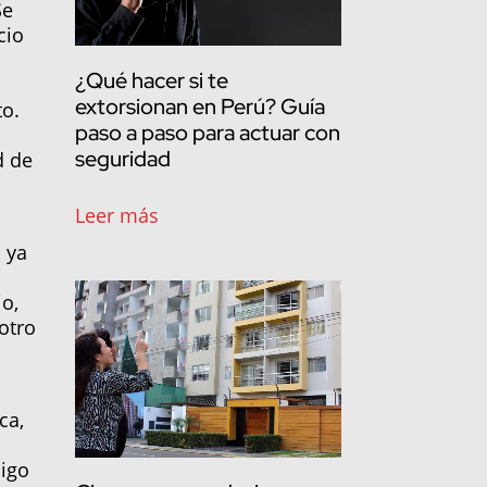
Se
cio
¿Qué hacer si te
extorsionan en Perú? Guía
to.
paso a paso para actuar con
seguridad
d de
Leer más
n
 ya
io,
otro
ca,
digo