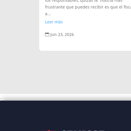
los responsables, quizás la noticia más
frustrante que puedes recibir es que el fisc
a...
Leer más
Jun 23, 2026

.