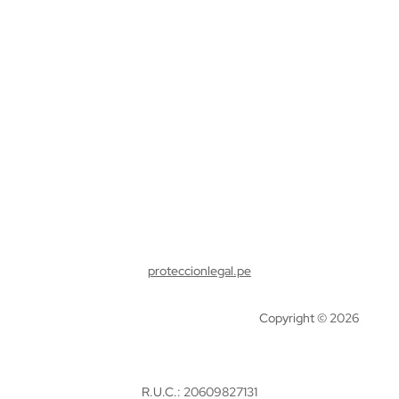
R.U.C.: 20609827131
senisseabogados.com
proteccionlegal.pe
Copyright © 2026
R.U.C.: 20609827131