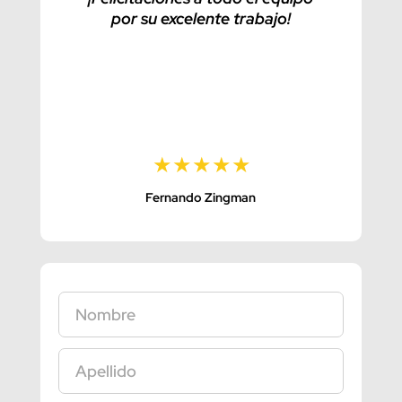
por su excelente trabajo!
to
segu
respu
fuera
servi
Fernando Zingman