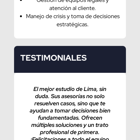
atención al cliente.
Manejo de crisis y toma de decisiones
estratégicas.
TESTIMONIALES
El mejor estudio de Lima, sin
¡La 
duda. Sus asesorías no solo
exc
resuelven casos, sino que te
De
ayudan a tomar decisiones bien
tra
fundamentadas. Ofrecen
esc
múltiples soluciones y un trato
con
profesional de primera.
con
¡Felicitaciones a todo el equipo
prop