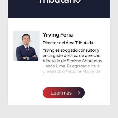
Yrving Feria
Director del Área Tributaria
Yrving es abogado consultor y
encargado del área de derecho
tributario de Senisse Abogados
– sede Lima. Es egresado de la
Universidad Nacional Mayor de
San Marcos, cuenta con más de 8
años de experiencia en el área
tributaria de asesória de
Leer más
personas naturales y empresas.
Su práctica profesional esta
concentrada en la asesoría y
planificación tributaria y
participación en procedimientos