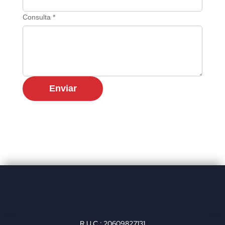
Consulta *
Enviar
R.U.C.: 20609827131