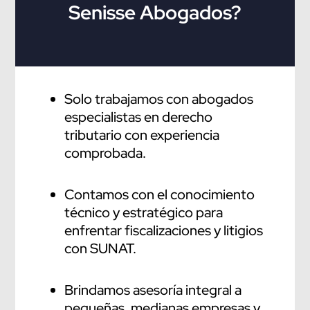
Senisse Abogados?
retenciones, percepciones y detracciones
del IGV
Cobranzas coactivas y estrategias para
evitar embargos
Solo trabajamos con abogados
especialistas en derecho
tributario con experiencia
comprobada.
Contamos con el conocimiento
técnico y estratégico para
enfrentar fiscalizaciones y litigios
con SUNAT.
Brindamos asesoría integral a
pequeñas, medianas empresas y